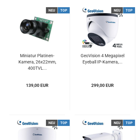
NEU
TOP
NEU
TOP
Miniatur Platinen-
GeoVision 4 Megapixel
Kamera, 26x22mm,
Eyeball IP-Kamera,...
400TVL...
139,00 EUR
299,00 EUR
NEU
TOP
NEU
TOP