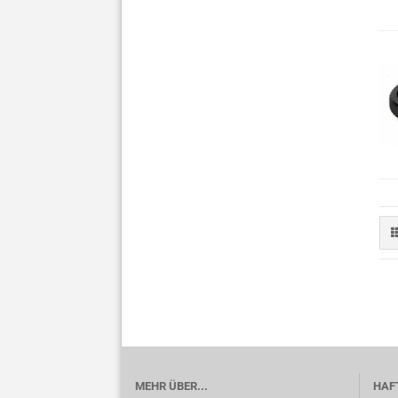
MEHR ÜBER...
HAF