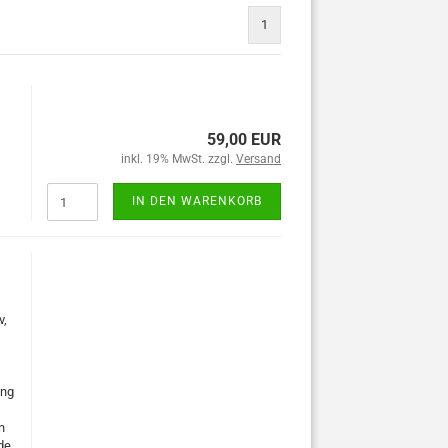
1
59,00 EUR
inkl. 19% MwSt. zzgl.
Versand
IN DEN WARENKORB
v,
ung
n
de,