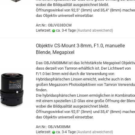
wobei die Bildqualität ausgezeichnet bleibt.
Öffnungswinkel von 92,5° (3mm) und 35,4° (8mm) mache
das Objektiv universell einsetzbar.
Art.Nr.: OBJVG38DCM
Lieferzeit:
ca. 3-4 Tage
(Ausland abweichend)
Objektiv CS-Mount 3-8mm, F1.0, manuelle
Blende, Megapixel
Das OBJVM38MM ist das lichtstärkste Megapixel Objektiv
dass derzeit von Tamron erhältlich ist. Der Lichtwert von
F/1.0 bei 3mm wird durch die Verwendung von
Hybridasphärischen Linsen erreicht, welche auch in den
großen Megazoom Photoobjektiven von Tamron Verwend
finden.
Die hybridasphärischen Linsen ermöglichen in Kombinatio
mit einem speziellen LD Glas eine große Öffnung der Blen
wobei die Bildqualität ausgezeichnet bleibt.
Öffnungswinkel von 92,5° (3mm) und 35,4° (8mm) mache
das Objektiv universell einsetzbar.
Art.Nr.: OBJVM38MM
Lieferzeit:
ca. 3-4 Tage
(Ausland abweichend)