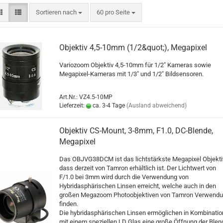
Sortieren nach
pro Seite
Sortieren nach
60 pro Seite
Objektiv 4,5-10mm (1/2&quot;), Megapixel
Variozoom Objektiv 4,5-10mm für 1/2" Kameras sowie
Megapixel-Kameras mit 1/3" und 1/2" Bildsensoren.
Art.Nr.: VZ4.5-10MP
Lieferzeit:
ca. 3-4 Tage
(Ausland abweichend)
Objektiv CS-Mount, 3-8mm, F1.0, DC-Blende,
Megapixel
Das OBJVG38DCM ist das lichtstärkste Megapixel Objekti
dass derzeit von Tamron erhältlich ist. Der Lichtwert von
F/1.0 bei 3mm wird durch die Verwendung von
Hybridasphärischen Linsen erreicht, welche auch in den
großen Megazoom Photoobjektiven von Tamron Verwend
finden.
Die hybridasphärischen Linsen ermöglichen in Kombinatio
mit einem speziellen LD Glas eine große Öffnung der Blen