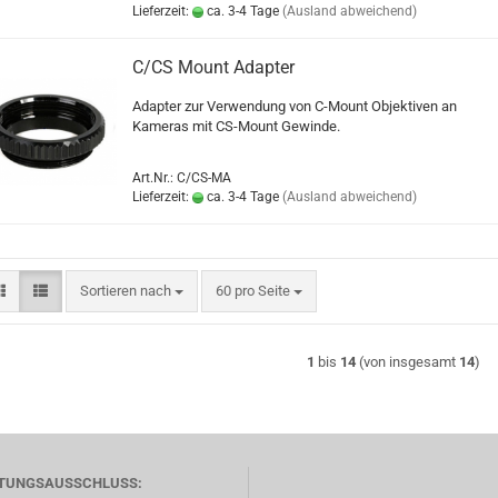
Lieferzeit:
ca. 3-4 Tage
(Ausland abweichend)
C/CS Mount Adapter
Adapter zur Verwendung von C-Mount Objektiven an
Kameras mit CS-Mount Gewinde.
Art.Nr.: C/CS-MA
Lieferzeit:
ca. 3-4 Tage
(Ausland abweichend)
Sortieren nach
pro Seite
Sortieren nach
60 pro Seite
1
bis
14
(von insgesamt
14
)
TUNGSAUSSCHLUSS: