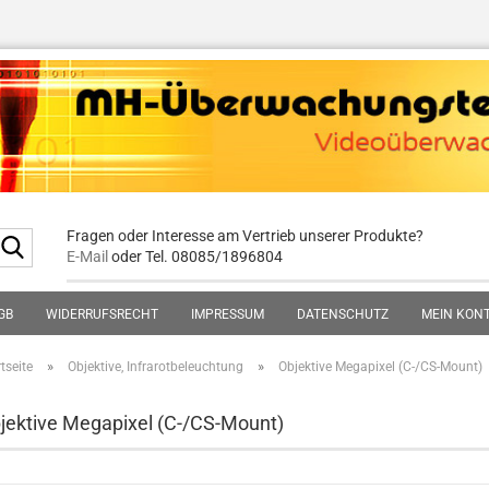
Fragen oder Interesse am Vertrieb unserer Produkte?
Suche...
E-Mail
oder Tel. 08085/1896804
GB
WIDERRUFSRECHT
IMPRESSUM
DATENSCHUTZ
MEIN KON
»
»
tseite
Objektive, Infrarotbeleuchtung
Objektive Megapixel (C-/CS-Mount)
jektive Megapixel (C-/CS-Mount)