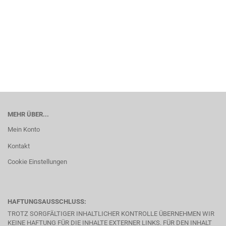
MEHR ÜBER...
Mein Konto
Kontakt
Cookie Einstellungen
HAFTUNGSAUSSCHLUSS:
TROTZ SORGFÄLTIGER INHALTLICHER KONTROLLE ÜBERNEHMEN WIR
KEINE HAFTUNG FÜR DIE INHALTE EXTERNER LINKS. FÜR DEN INHALT