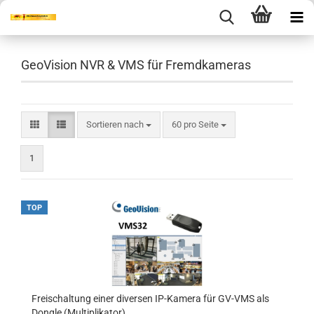
GeoVision NVR & VMS für Fremdkameras
Sortieren nach
pro Seite
Sortieren nach
60 pro Seite
1
TOP
Freischaltung einer diversen IP-Kamera für GV-VMS als
Dongle (Multiplikator)