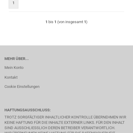
1
1
bis
1
(von insgesamt
1
)
MEHR ÜBER...
Mein Konto
Kontakt
Cookie Einstellungen
HAFTUNGSAUSSCHLUSS:
TROTZ SORGFÄLTIGER INHALTLICHER KONTROLLE ÜBERNEHMEN WIR
KEINE HAFTUNG FÜR DIE INHALTE EXTERNER LINKS. FÜR DEN INHALT
SIND AUSSCHLIESSLICH DEREN BETREIBER VERANTWORTLICH.