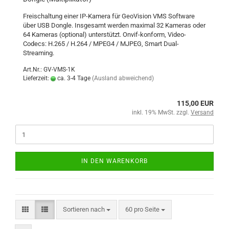
Freischaltung einer IP-Kamera für GeoVision VMS Software
über USB Dongle. Insgesamt werden maximal 32 Kameras oder
64 Kameras (optional) unterstützt. Onvif-konform, Video-
Codecs: H.265 / H.264 / MPEG4 / MJPEG, Smart Dual-
Streaming.
Art.Nr.: GV-VMS-1K
Lieferzeit:
ca. 3-4 Tage
(Ausland abweichend)
115,00 EUR
inkl. 19% MwSt. zzgl.
Versand
IN DEN WARENKORB
Sortieren nach
pro Seite
Sortieren nach
60 pro Seite