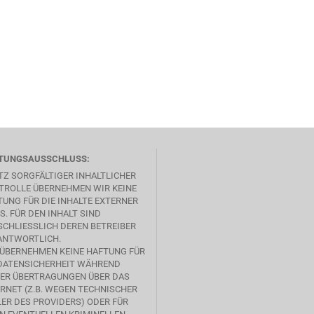
TUNGSAUSSCHLUSS:
TZ SORGFÄLTIGER INHALTLICHER
TROLLE ÜBERNEHMEN WIR KEINE
UNG FÜR DIE INHALTE EXTERNER
S. FÜR DEN INHALT SIND
CHLIESSLICH DEREN BETREIBER V
NTWORTLICH.
 ÜBERNEHMEN KEINE HAFTUNG FÜR
 DATENSICHERHEIT WÄHREND
SER ÜBERTRAGUNGEN ÜBER DAS
RNET (Z.B. WEGEN TECHNISCHER
ER DES PROVIDERS) ODER FÜR