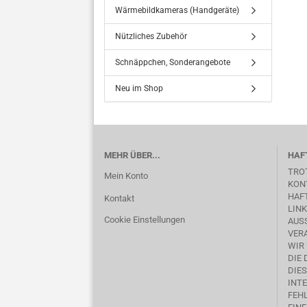
Wärmebildkameras (Handgeräte)
Nützliches Zubehör
Schnäppchen, Sonderangebote
Neu im Shop
MEHR ÜBER...
HAF
TRO
Mein Konto
KON
HAFT
Kontakt
LINK
Cookie Einstellungen
AUSS
ERA
WIR
DIE
DIE
INTE
FEHL