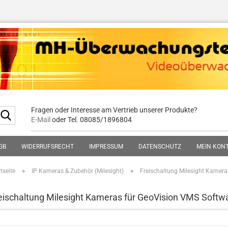
Fragen oder Interesse am Vertrieb unserer Produkte?
Suche...
E-Mail
oder Tel. 08085/1896804
GB
WIDERRUFSRECHT
IMPRESSUM
DATENSCHUTZ
MEIN KON
»
»
tseite
IP Kameras & Zubehör (Milesight)
Freischaltung Milesight Kamera
eischaltung Milesight Kameras für GeoVision VMS Softw