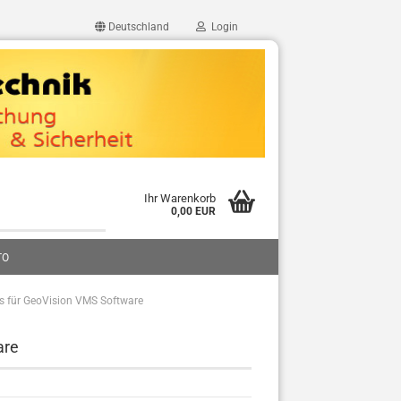
Deutschland
Login
Ihr Warenkorb
0,00 EUR
TO
s für GeoVision VMS Software
are