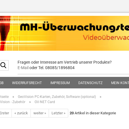
Fragen oder Interesse am Vertrieb unserer Produkte?
Suche...
E-Mail
oder Tel. 08085/1896804
GB
WIDERRUFSRECHT
IMPRESSUM
DATENSCHUTZ
MEIN KON
»
»
tseite
GeoVision PC-Karten, Zubehör, Software (optional)
»
Vision - Zubehör
GV-NET Card
Erster
« zurück
weiter »
Letzter »
20
Artikel in dieser Kategorie