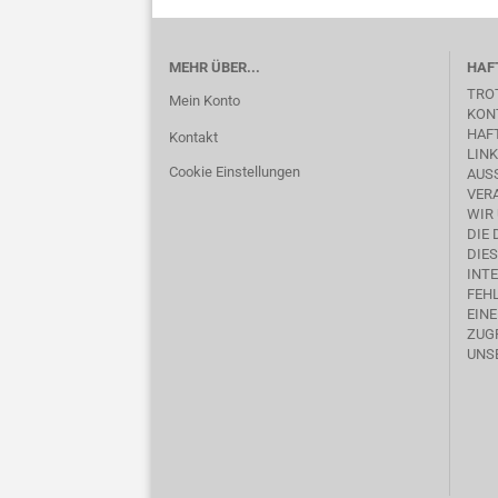
MEHR ÜBER...
HAF
TRO
Mein Konto
KON
HAFT
Kontakt
LINK
Cookie Einstellungen
AUSS
ERA
WIR
DIE
DIE
INTE
FEHL
EIN
ZUGR
UNS