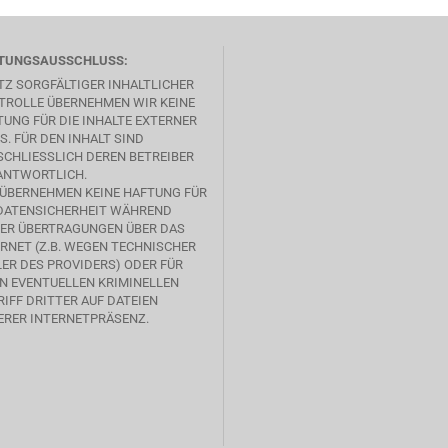
TUNGSAUSSCHLUSS:
TZ SORGFÄLTIGER INHALTLICHER
TROLLE ÜBERNEHMEN WIR KEINE
UNG FÜR DIE INHALTE EXTERNER
S. FÜR DEN INHALT SIND
CHLIESSLICH DEREN BETREIBER V
NTWORTLICH.
 ÜBERNEHMEN KEINE HAFTUNG FÜR
 DATENSICHERHEIT WÄHREND
SER ÜBERTRAGUNGEN ÜBER DAS
RNET (Z.B. WEGEN TECHNISCHER
ER DES PROVIDERS) ODER FÜR
EN EVENTUELLEN KRIMINELLEN
IFF DRITTER AUF DATEIEN
ERER INTERNETPRÄSENZ.