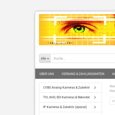
Alle
ÜBER UNS
VERSAND & ZAHLUNGSARTEN
A
Star
CVBS Analog Kameras & Zubehör
Geo
TVI, AHD, SDI Kameras & Rekorder
« 
IP Kameras & Zubehör (spezial)