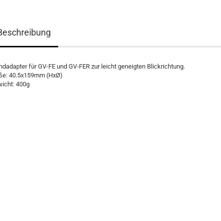
Beschreibung
dadapter für GV-FE und GV-FER zur leicht geneigten Blickrichtung.
e: 40.5x159mm (HxØ)
icht: 400g