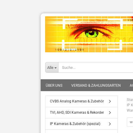
Alle
ÜBER UNS
VERSAND & ZAHLUNGSARTEN
A
Star
CVBS Analog Kameras & Zubehör
IP 
Wan
TVI, AHD, SDI Kameras & Rekorder
we
IP Kameras & Zubehör (spezial)