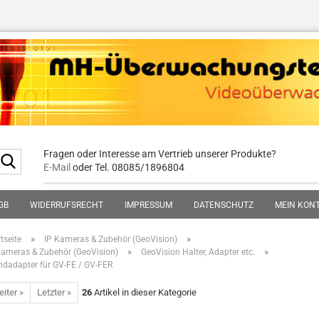
Fragen oder Interesse am Vertrieb unserer Produkte?
Suche...
E-Mail
oder Tel. 08085/1896804
GB
WIDERRUFSRECHT
IMPRESSUM
DATENSCHUTZ
MEIN KON
»
»
tseite
IP Kameras & Zubehör (GeoVision)
»
»
Kameras & Zubehör (GeoVision)
GeoVision Halter, Adapter etc.
dadapter für GV-FE / GV-FER
iter »
Letzter »
26
Artikel in dieser Kategorie