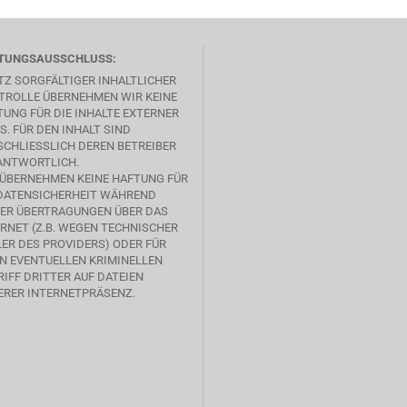
TUNGSAUSSCHLUSS:
TZ SORGFÄLTIGER INHALTLICHER
TROLLE ÜBERNEHMEN WIR KEINE
UNG FÜR DIE INHALTE EXTERNER
S. FÜR DEN INHALT SIND
CHLIESSLICH DEREN BETREIBER V
NTWORTLICH.
 ÜBERNEHMEN KEINE HAFTUNG FÜR
 DATENSICHERHEIT WÄHREND
SER ÜBERTRAGUNGEN ÜBER DAS
RNET (Z.B. WEGEN TECHNISCHER
ER DES PROVIDERS) ODER FÜR
EN EVENTUELLEN KRIMINELLEN
IFF DRITTER AUF DATEIEN
ERER INTERNETPRÄSENZ.