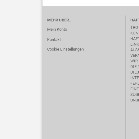
MEHR ÜBER...
HAF
TRO
Mein Konto
KON
HAFT
Kontakt
LINK
Cookie Einstellungen
AUSS
ERA
WIR
DIE
DIE
INTE
FEHL
EIN
ZUGR
UNS